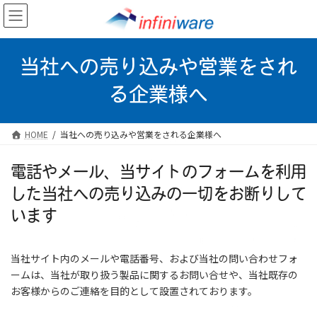
コ
ナ
ン
ビ
テ
ゲ
ン
ー
ツ
シ
当社への売り込みや営業をされ
へ
ョ
ス
ン
る企業様へ
キ
に
ッ
移
プ
動
HOME
当社への売り込みや営業をされる企業様へ
電話やメール、当サイトのフォームを利用
した当社への売り込みの一切をお断りして
います
当社サイト内のメールや電話番号、および当社の問い合わせフォ
ームは、当社が取り扱う製品に関するお問い合せや、当社既存の
お客様からのご連絡を目的として設置されております。