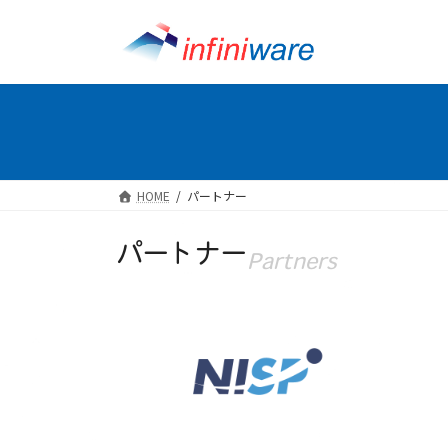
コ
ナ
ン
ビ
テ
ゲ
ン
ー
ツ
シ
へ
ョ
ス
ン
キ
に
HOME
パートナー
ッ
移
プ
動
パートナー
Partners