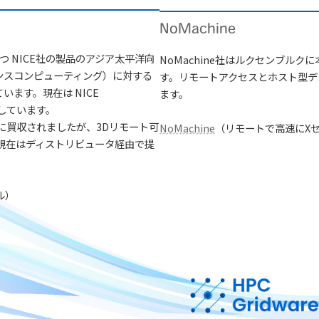
NoMachine
つ NICE社の製品のアジア太平洋向
NoMachine社はルクセンブル
ンスコンピューティング）に対する
す。リモートアクセスとホスト型デ
ます。現在は NICE
ます。
提供しています。
vice に買収されましたが、3Dリモート可
NoMachine
（リモートで高速にX
、現在はディストリビュータ経由で提
ル）